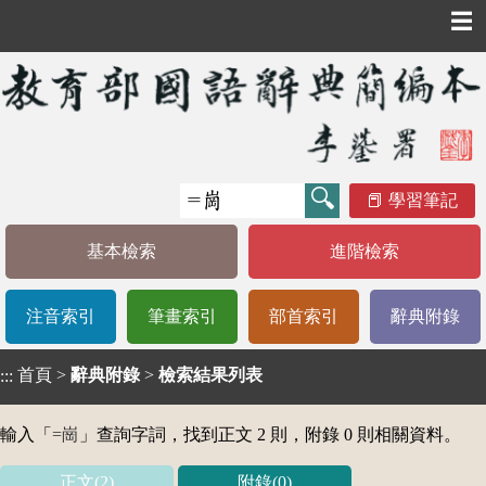
☰
學習筆記
基本檢索
進階檢索
注音索引
筆畫索引
部首索引
辭典附錄
首頁
>
辭典附錄
>
檢索結果列表
:::
輸入「
=崗
」查詢字詞，找到正文 2 則，附錄 0 則相關資料。
正文(2)
附錄(0)