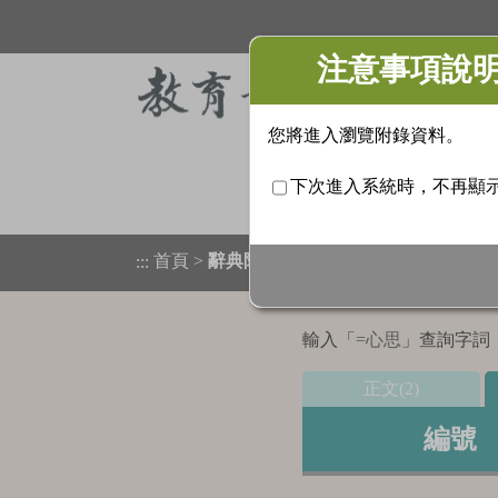
首頁
>
辭典附錄
>
檢索結果列表
:::
輸入「
=心思
」查詢字詞，
正文(2)
編號