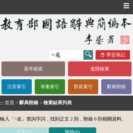
☰
學習筆記
基本檢索
進階檢索
注音索引
筆畫索引
部首索引
辭典附錄
首頁
>
辭典附錄
>
檢索結果列表
:::
輸入「
=處
」查詢字詞，找到正文 2 則，附錄 0 則相關資料。
正文(2)
附錄(0)