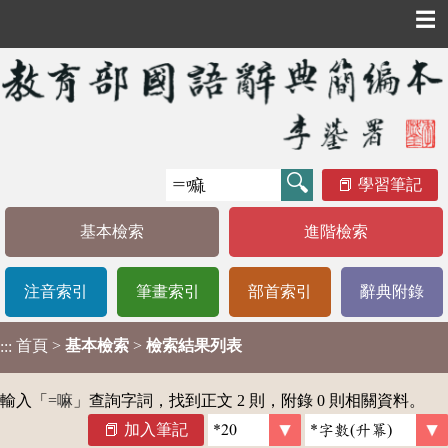
☰
學習筆記
基本檢索
進階檢索
注音索引
筆畫索引
部首索引
辭典附錄
首頁
>
基本檢索
>
檢索結果列表
:::
輸入「
=嘛
」查詢字詞，找到正文 2 則，附錄 0 則相關資料。
加入筆記