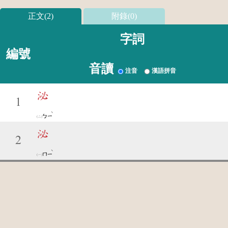
正文(2)
附錄(0)
字詞
編號
音讀
注音
漢語拼音
泌
1
ˋ
ㄅㄧ
泌
2
ˋ
ㄇㄧ