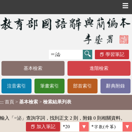
☰
學習筆記
基本檢索
進階檢索
注音索引
筆畫索引
部首索引
辭典附錄
首頁
>
基本檢索
>
檢索結果列表
:::
輸入「
=泌
」查詢字詞，找到正文 2 則，附錄 0 則相關資料。
加入筆記