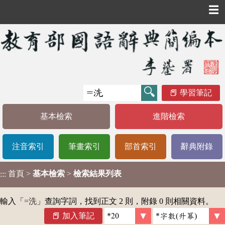
☰
學習筆記
基本檢索
進階檢索
注音索引
筆畫索引
部首索引
辭典附錄
首頁
>
基本檢索
>
檢索結果列表
:::
輸入「
=洗
」查詢字詞，找到正文 2 則，附錄 0 則相關資料。
加入筆記