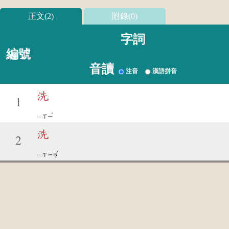
正文(2)
附錄(0)
字詞
編號
音讀
注音
漢語拼音
洗
1
ˇ
ㄒㄧ
洗
2
ˇ
ㄒㄧㄢ