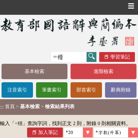
☰
學習筆記
基本檢索
進階檢索
注音索引
筆畫索引
部首索引
辭典附錄
首頁
>
基本檢索
>
檢索結果列表
:::
輸入「
=稽
」查詢字詞，找到正文 2 則，附錄 0 則相關資料。
加入筆記