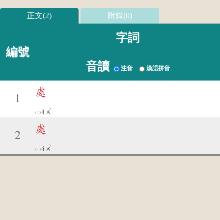
正文(2)
附錄(0)
字詞
編號
音讀
注音
漢語拼音
處
1
ˇ
ㄔㄨ
處
2
ˋ
ㄔㄨ