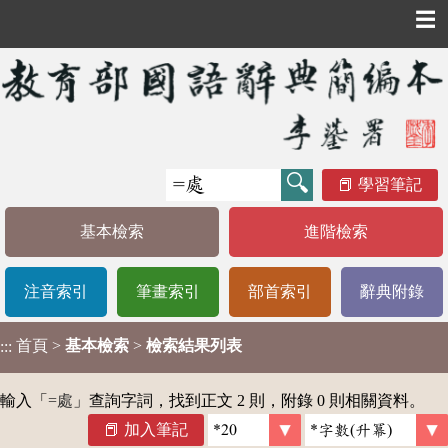
☰
學習筆記
基本檢索
進階檢索
注音索引
筆畫索引
部首索引
辭典附錄
首頁
>
基本檢索
>
檢索結果列表
:::
輸入「
=處
」查詢字詞，找到正文 2 則，附錄 0 則相關資料。
加入筆記