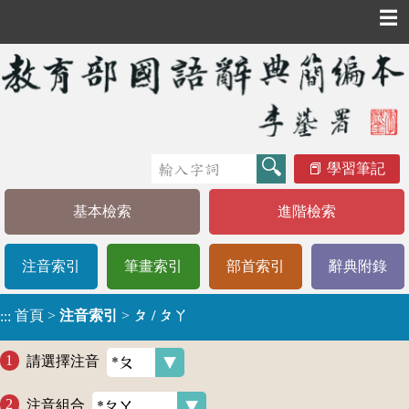
☰
學習筆記
基本檢索
進階檢索
注音索引
筆畫索引
部首索引
辭典附錄
首頁
>
注音索引
>
ㄆ / ㄆㄚ
:::
請選擇注音
注音組合