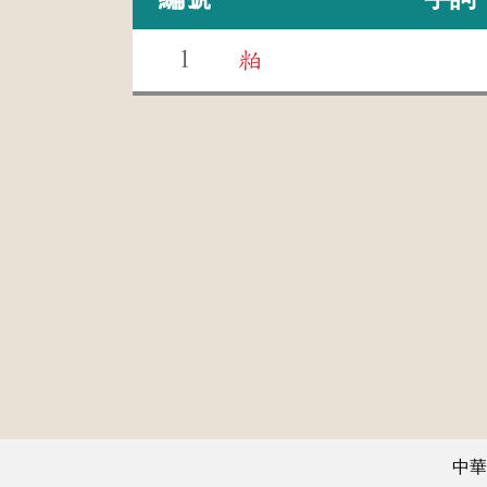
1
粕
中華