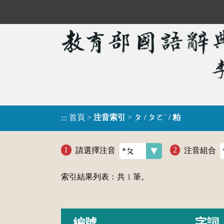
首頁
>
注音索引
>
ㄆ / ㄆㄛˋ / 粕
:::
請選擇注音
注音組合
索引結果列表：共
1
筆。
編號
字詞