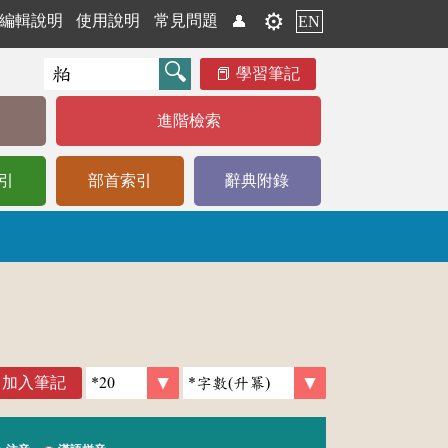
⚙️
編輯說明
使用說明
常見問題
👤
EN
學習筆記
進階檢索
引
部首索引
辭典附錄
加入筆記