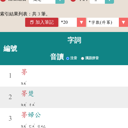
索引結果列表：共
3
筆。
加入筆記
字詞
編號
音讀
注音
漢語拼音
篣
1
ˊ
ㄆㄤ
篣
楚
2
ˊ
ˇ
ㄆㄤ
ㄔㄨ
篣
婦公
3
ˊ
ˋ
ㄆㄤ
ㄈㄨ
ㄍㄨㄥ