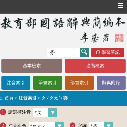
☰
學習筆記
基本檢索
進階檢索
注音索引
筆畫索引
部首索引
辭典附錄
首頁
>
注音索引
>
ㄆ / ㄆㄤˊ / 篣
:::
請選擇注音
注音組合
字詞