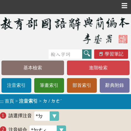
☰
學習筆記
基本檢索
進階檢索
注音索引
筆畫索引
部首索引
辭典附錄
首頁
>
注音索引
>
ㄉ / ㄉㄜˊ
:::
請選擇注音
注音組合