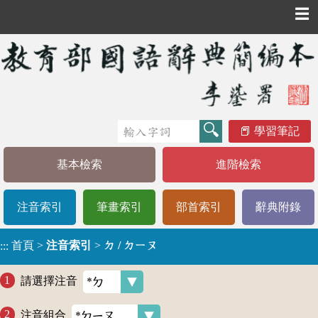
☰
學習筆記
基本檢索
進階檢索
注音索引
筆畫索引
部首索引
辭典附錄
首頁
>
注音索引
>
ㄉ / ㄉㄧㄡ
:::
請選擇注音
注音組合