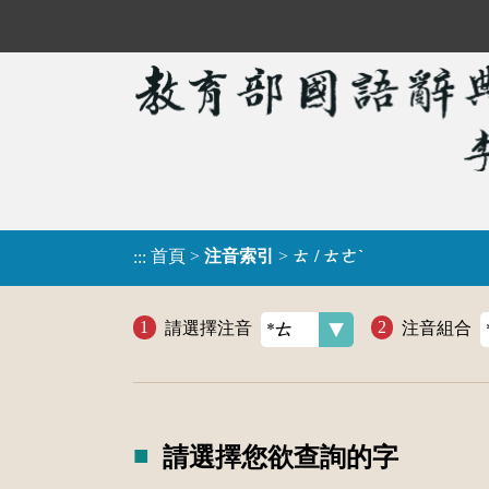
首頁
>
注音索引
>
ㄊ / ㄊㄜˋ
:::
請選擇注音
注音組合
請選擇您欲查詢的字