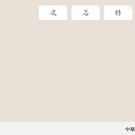
忒
忑
特
中華