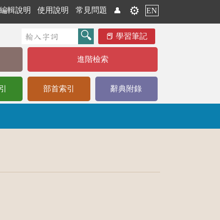
⚙️
編輯說明
使用說明
常見問題
👤
EN
學習筆記
進階檢索
引
部首索引
辭典附錄