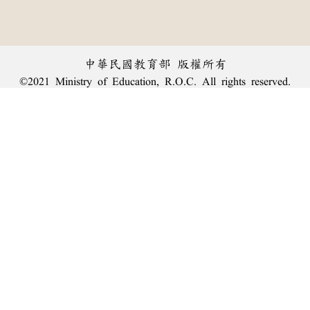
中華民國教育部 版權所有
©2021 Ministry of Education, R.O.C. All rights reserved.
︿
:::
個資法及隱私聲明
|
辭典公眾授權網
|
意見交流
|
網網相連
三峽總院區地址：新北市三峽區三樹路2號、
臺北院區地址：臺北市大安區和平東路一段179號、
回頂端
臺中院區地址：臺中市豐原區師範街67號
電話總機：
(02)7740-7890
、
傳真：(02)7740-7064、
TANet VoIP：9009-7890
線上人數: 2015
累積總人次: 240,030,131