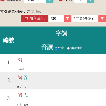
索引結果列表：共
11
筆。
加入筆記
字詞
編號
音讀
注音
漢語拼音
陶
1
ˊ
ㄊㄠ
陶
器
2
ˊ
ˋ
ㄊㄠ
ㄑㄧ
陶
人
3
ˊ
ˊ
ㄊㄠ
ㄖㄣ