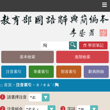
☰
學習筆記
基本檢索
進階檢索
注音索引
筆畫索引
部首索引
辭典附錄
首頁
>
注音索引
>
ㄊ / ㄊㄠˊ / 陶
:::
請選擇注音
注音組合
字詞