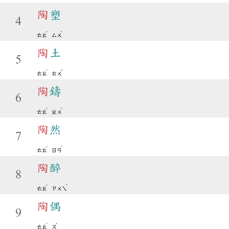
陶
塑
4
ˊ
ˋ
ㄊㄠ
ㄙㄨ
陶
土
5
ˊ
ˇ
ㄊㄠ
ㄊㄨ
陶
鑄
6
ˊ
ˋ
ㄊㄠ
ㄓㄨ
陶
然
7
ˊ
ˊ
ㄊㄠ
ㄖㄢ
陶
醉
8
ˊ
ˋ
ㄊㄠ
ㄗㄨㄟ
陶
偶
9
ˊ
ˇ
ㄊㄠ
ㄡ