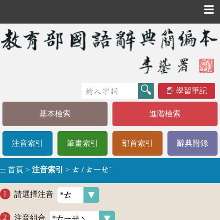
☰
學習筆記
基本檢索
進階檢索
注音索引
筆畫索引
部首索引
辭典附錄
首頁
>
注音索引
>
ㄊ / ㄊㄧㄝˋ
:::
請選擇注音
注音組合