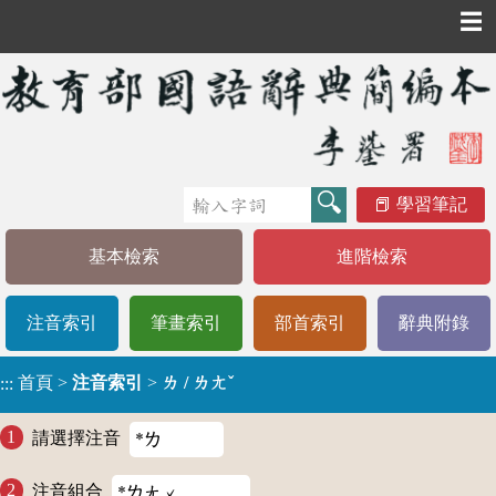
☰
學習筆記
基本檢索
進階檢索
注音索引
筆畫索引
部首索引
辭典附錄
首頁
>
注音索引
>
ㄌ / ㄌㄤˇ
:::
請選擇注音
注音組合