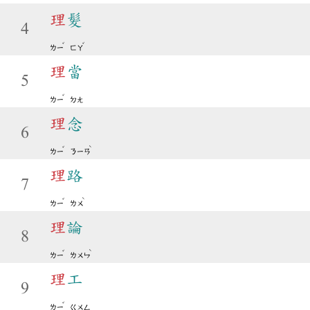
理
髮
4
ˇ
ˇ
ㄌㄧ
ㄈㄚ
理
當
5
ˇ
ㄌㄧ
ㄉㄤ
理
念
6
ˇ
ˋ
ㄌㄧ
ㄋㄧㄢ
理
路
7
ˇ
ˋ
ㄌㄧ
ㄌㄨ
理
論
8
ˇ
ˋ
ㄌㄧ
ㄌㄨㄣ
理
工
9
ˇ
ㄌㄧ
ㄍㄨㄥ