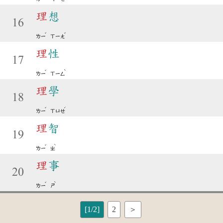
理
想
16
ˇ
ˇ
ㄌㄧ
ㄒㄧㄤ
理
性
17
ˇ
ˋ
ㄌㄧ
ㄒㄧㄥ
理
學
18
ˇ
ˊ
ㄌㄧ
ㄒㄩㄝ
理
智
19
ˇ
ˋ
ㄌㄧ
ㄓ
理
事
20
ˇ
ˋ
ㄌㄧ
ㄕ
[1/2]
2
＞