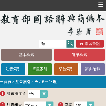
☰
學習筆記
基本檢索
進階檢索
注音索引
筆畫索引
部首索引
辭典附錄
首頁
>
注音索引
>
ㄌ / ㄌㄧˇ / 理
:::
請選擇注音
注音組合
字詞