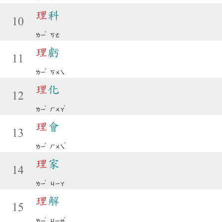
理
科
10
ˇ
ㄌㄧ
ㄎㄜ
理
虧
11
ˇ
ㄌㄧ
ㄎㄨㄟ
理
化
12
ˇ
ˋ
ㄌㄧ
ㄏㄨㄚ
理
會
13
ˇ
ˋ
ㄌㄧ
ㄏㄨㄟ
理
家
14
ˇ
ㄌㄧ
ㄐㄧㄚ
理
解
15
ˇ
ˇ
ㄌㄧ
ㄐㄧㄝ