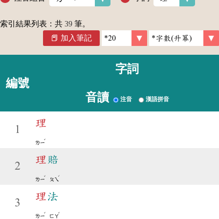
索引結果列表：共
39
筆。
加入筆記
字詞
編號
音讀
注音
漢語拼音
理
1
ˇ
ㄌㄧ
理
賠
2
ˇ
ˊ
ㄌㄧ
ㄆㄟ
理
法
3
ˇ
ˇ
ㄌㄧ
ㄈㄚ