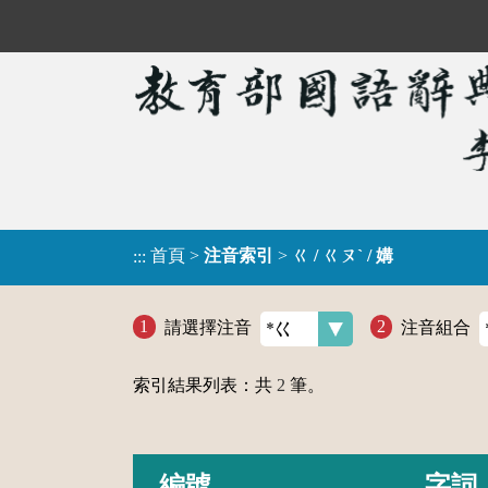
首頁
>
注音索引
>
ㄍ / ㄍㄡˋ / 媾
:::
請選擇注音
注音組合
索引結果列表：共
2
筆。
編號
字詞