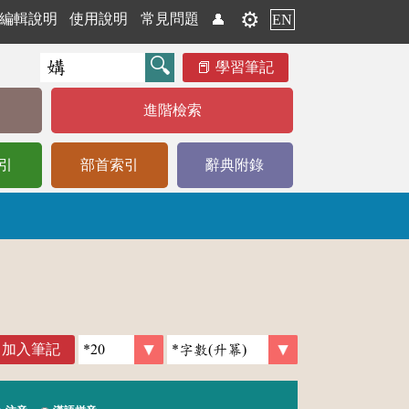
⚙️
編輯說明
使用說明
常見問題
👤
EN
學習筆記
進階檢索
引
部首索引
辭典附錄
加入筆記