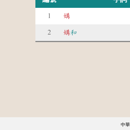
1
媾
2
媾
和
中華