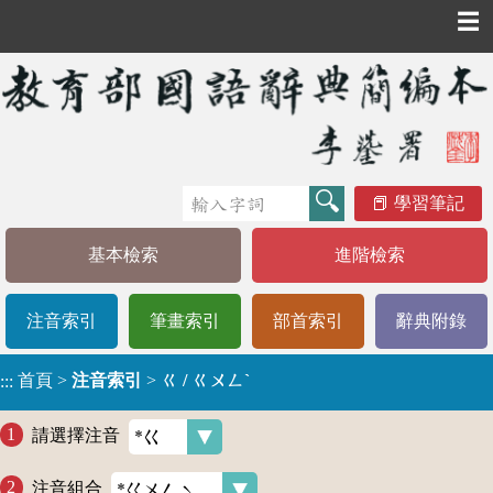
☰
學習筆記
基本檢索
進階檢索
注音索引
筆畫索引
部首索引
辭典附錄
首頁
>
注音索引
>
ㄍ / ㄍㄨㄥˋ
:::
請選擇注音
注音組合