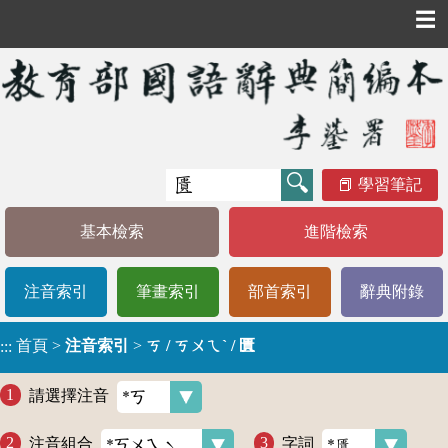
☰
學習筆記
基本檢索
進階檢索
注音索引
筆畫索引
部首索引
辭典附錄
首頁
>
注音索引
>
ㄎ / ㄎㄨㄟˋ / 匱
:::
請選擇注音
注音組合
字詞