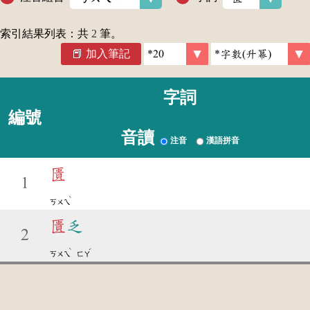
索引結果列表：共
2
筆。
加入筆記
字詞
編號
音讀
注音
漢語拼音
匱
1
ˋ
ㄎㄨㄟ
匱
乏
2
ˋ
ˊ
ㄎㄨㄟ
ㄈㄚ