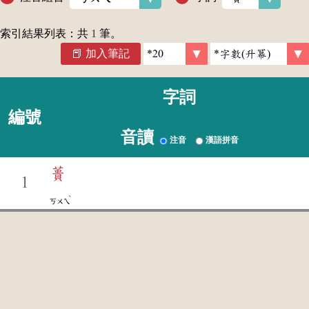
索引結果列表：共
1
筆。
加入筆記
字詞
編號
音讀
注音
漢語拼音
蕢
1
ˋ
ㄎㄨㄟ