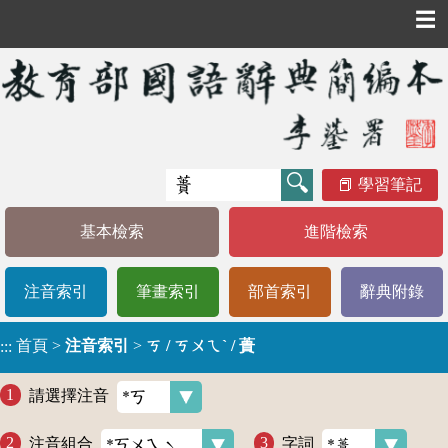
☰
學習筆記
基本檢索
進階檢索
注音索引
筆畫索引
部首索引
辭典附錄
首頁
>
注音索引
>
ㄎ / ㄎㄨㄟˋ / 蕢
:::
請選擇注音
注音組合
字詞