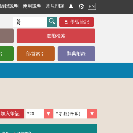
⚙️
編輯說明
使用說明
常見問題
👤
EN
學習筆記
進階檢索
引
部首索引
辭典附錄
加入筆記