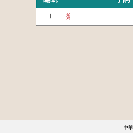
1
蕢
中華