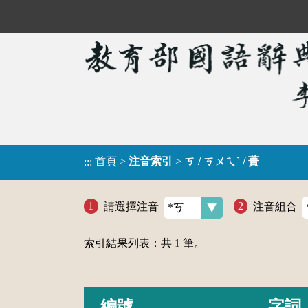
首頁
>
注音索引
>
ㄎ / ㄎㄨㄟˋ / 蕢
:::
請選擇注音
注音組合
索引結果列表：共
1
筆。
編號
字詞