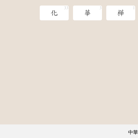
化
華
樺
中華