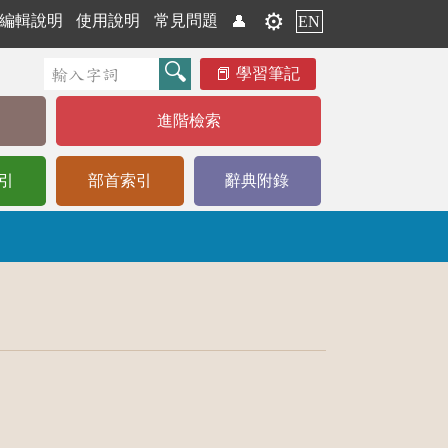
⚙️
編輯說明
使用說明
常見問題
👤
EN
學習筆記
進階檢索
引
部首索引
辭典附錄