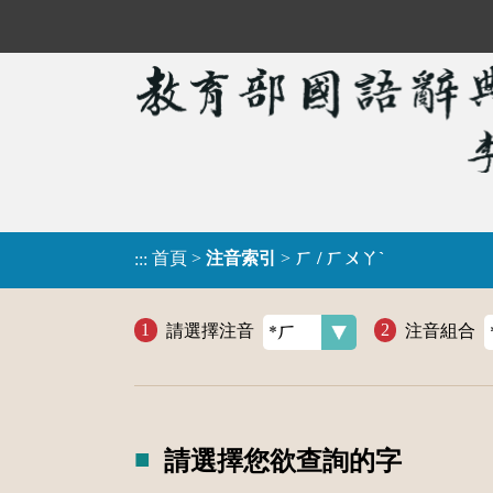
首頁
>
注音索引
>
ㄏ / ㄏㄨㄚˋ
:::
請選擇注音
注音組合
請選擇您欲查詢的字