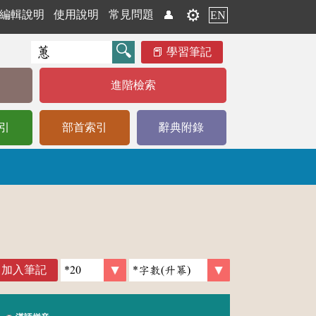
⚙️
編輯說明
使用說明
常見問題
👤
EN
學習筆記
進階檢索
引
部首索引
辭典附錄
加入筆記