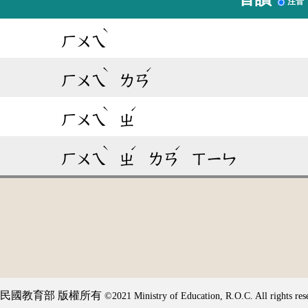
注音
ˋ
ㄏㄨㄟ
ˋ
ˊ
ㄏㄨㄟ
ㄌㄢ
ˋ
ˊ
ㄏㄨㄟ
ㄓ
ˋ
ˊ
ˊ
ㄏㄨㄟ
ㄓ
ㄌㄢ
ㄒㄧㄣ
民國教育部 版權所有
©2021 Ministry of Education, R.O.C. All rights res