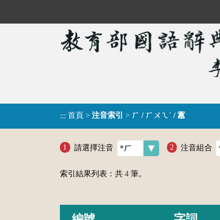
首頁
>
注音索引
>
ㄏ / ㄏㄨㄟˋ / 蕙
:::
請選擇注音
注音組合
索引結果列表：共
4
筆。
編號
字詞