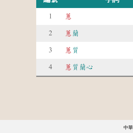
1
蕙
2
蕙
蘭
3
蕙
質
4
蕙
質蘭心
中華