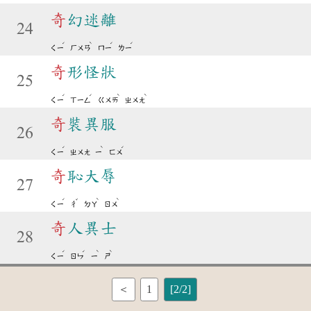
奇
幻迷離
24
ˊ
ˋ
ˊ
ˊ
ㄑㄧ
ㄏㄨㄢ
ㄇㄧ
ㄌㄧ
奇
形怪狀
25
ˊ
ˊ
ˋ
ˋ
ㄑㄧ
ㄒㄧㄥ
ㄍㄨㄞ
ㄓㄨㄤ
奇
裝異服
26
ˊ
ˋ
ˊ
ㄑㄧ
ㄓㄨㄤ
ㄧ
ㄈㄨ
奇
恥大辱
27
ˊ
ˇ
ˋ
ˋ
ㄑㄧ
ㄔ
ㄉㄚ
ㄖㄨ
奇
人異士
28
ˊ
ˊ
ˋ
ˋ
ㄑㄧ
ㄖㄣ
ㄧ
ㄕ
＜
1
[2/2]