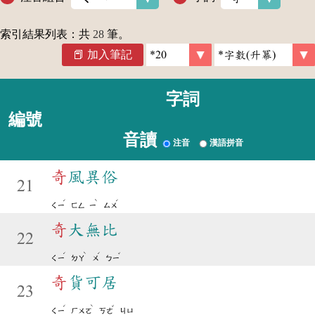
索引結果列表：共
28
筆。
加入筆記
字詞
編號
音讀
注音
漢語拼音
奇
風異俗
21
ˊ
ˋ
ˊ
ㄑㄧ
ㄈㄥ
ㄧ
ㄙㄨ
奇
大無比
22
ˊ
ˋ
ˊ
ˇ
ㄑㄧ
ㄉㄚ
ㄨ
ㄅㄧ
奇
貨可居
23
ˊ
ˋ
ˇ
ㄑㄧ
ㄏㄨㄛ
ㄎㄜ
ㄐㄩ