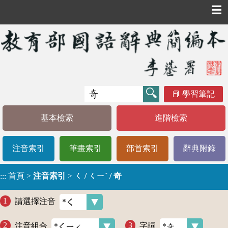
☰
學習筆記
基本檢索
進階檢索
注音索引
筆畫索引
部首索引
辭典附錄
首頁
>
注音索引
>
ㄑ / ㄑㄧˊ / 奇
:::
請選擇注音
注音組合
字詞