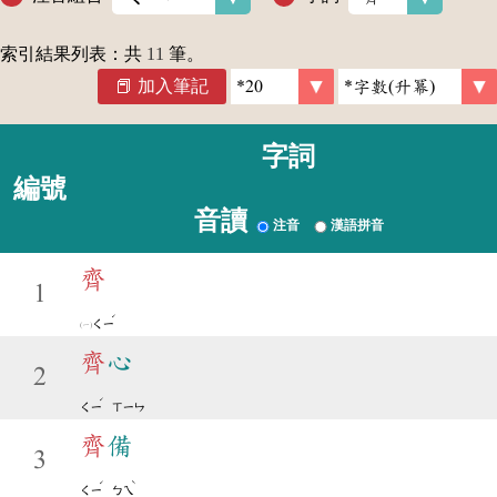
索引結果列表：共
11
筆。
加入筆記
字詞
編號
音讀
注音
漢語拼音
齊
1
ˊ
ㄑㄧ
齊
心
2
ˊ
ㄑㄧ
ㄒㄧㄣ
齊
備
3
ˊ
ˋ
ㄑㄧ
ㄅㄟ