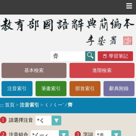
☰
學習筆記
基本檢索
進階檢索
注音索引
筆畫索引
部首索引
辭典附錄
首頁
>
注音索引
>
ㄑ / ㄑㄧˊ / 齊
:::
請選擇注音
注音組合
字詞