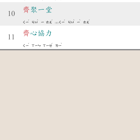
齊
聚一堂
10
ˊ
ˋ
ˊ
ˊ
ˋ
ˋ
ˊ
ㄑㄧ
ㄐㄩ
ㄧ
ㄊㄤ
ㄑㄧ
ㄐㄩ
ㄧ
ㄊㄤ
(變)
齊
心協力
11
ˊ
ˊ
ˋ
ㄑㄧ
ㄒㄧㄣ
ㄒㄧㄝ
ㄌㄧ