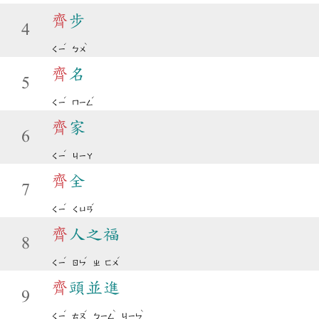
齊
步
4
ˊ
ˋ
ㄑㄧ
ㄅㄨ
齊
名
5
ˊ
ˊ
ㄑㄧ
ㄇㄧㄥ
齊
家
6
ˊ
ㄑㄧ
ㄐㄧㄚ
齊
全
7
ˊ
ˊ
ㄑㄧ
ㄑㄩㄢ
齊
人之福
8
ˊ
ˊ
ˊ
ㄑㄧ
ㄖㄣ
ㄓ
ㄈㄨ
齊
頭並進
9
ˊ
ˊ
ˋ
ˋ
ㄑㄧ
ㄊㄡ
ㄅㄧㄥ
ㄐㄧㄣ