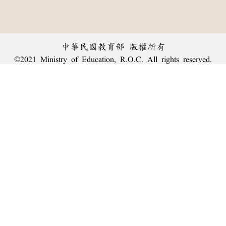
中華民國教育部 版權所有
©2021 Ministry of Education, R.O.C. All rights reserved.
︿
:::
個資法及隱私聲明
|
辭典公眾授權網
|
意見交流
|
網網相連
三峽總院區地址：新北市三峽區三樹路2號、
臺北院區地址：臺北市大安區和平東路一段179號、
回頂端
臺中院區地址：臺中市豐原區師範街67號
電話總機：
(02)7740-7890
、
傳真：(02)7740-7064、
TANet VoIP：9009-7890
線上人數: 1984
累積總人次: 239,944,642