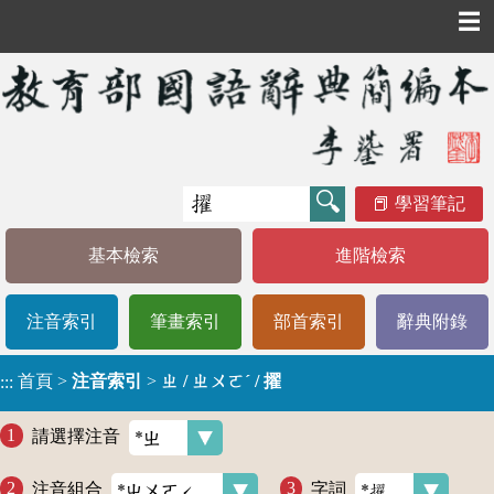
☰
學習筆記
基本檢索
進階檢索
注音索引
筆畫索引
部首索引
辭典附錄
首頁
>
注音索引
>
ㄓ / ㄓㄨㄛˊ / 擢
:::
請選擇注音
注音組合
字詞