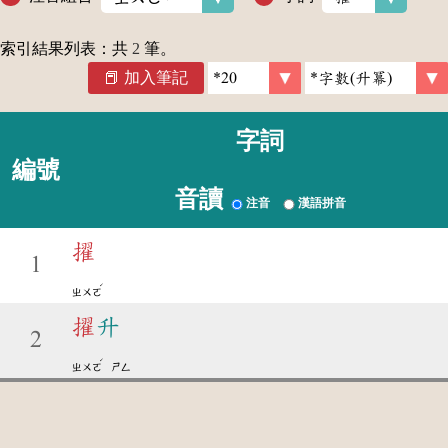
索引結果列表：共
2
筆。
加入筆記
字詞
編號
音讀
注音
漢語拼音
擢
1
ˊ
ㄓㄨㄛ
擢
升
2
ˊ
ㄓㄨㄛ
ㄕㄥ