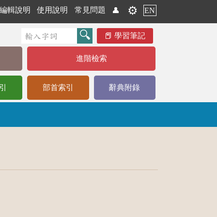
⚙️
編輯說明
使用說明
常見問題
👤
EN
學習筆記
進階檢索
引
部首索引
辭典附錄