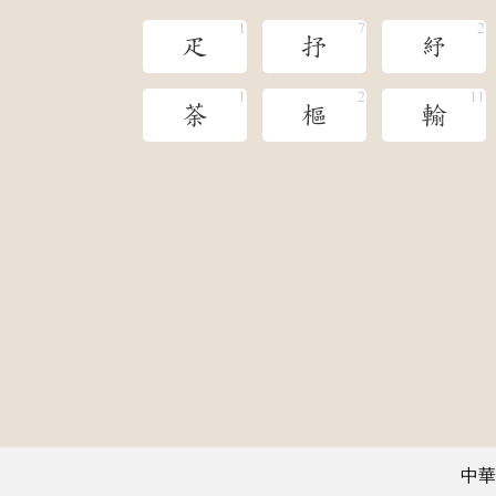
疋
抒
紓
荼
樞
輸
中華