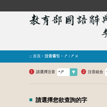
首頁
>
注音索引
>
ㄕ / ㄕㄨ
:::
請選擇注音
注音組合
請選擇您欲查詢的字