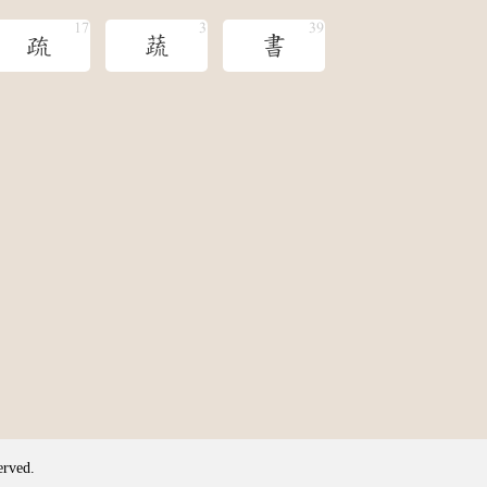
疏
蔬
書
erved.