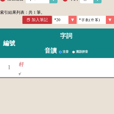
索引結果列表：共
1
筆。
加入筆記
字詞
編號
音讀
注音
漢語拼音
籽
1
ˇ
ㄗ