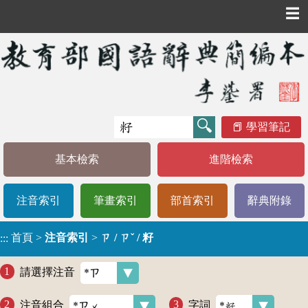
☰
學習筆記
基本檢索
進階檢索
注音索引
筆畫索引
部首索引
辭典附錄
首頁
>
注音索引
>
ㄗ / ㄗˇ / 籽
:::
請選擇注音
注音組合
字詞