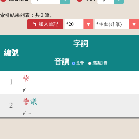
索引結果列表：共
2
筆。
加入筆記
字詞
編號
音讀
注音
漢語拼音
訾
1
ˇ
ㄗ
訾
議
2
ˇ
ˋ
ㄗ
ㄧ