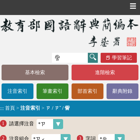
☰
學習筆記
基本檢索
進階檢索
注音索引
筆畫索引
部首索引
辭典附錄
首頁
>
注音索引
>
ㄗ / ㄗˇ / 訾
:::
請選擇注音
注音組合
字詞