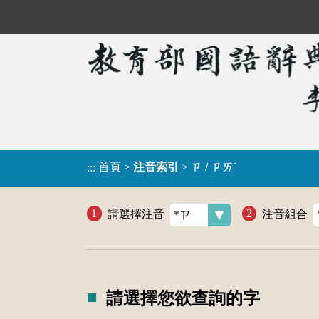
首頁
>
注音索引
>
ㄗ / ㄗㄞˋ
:::
請選擇注音
注音組合
請選擇您欲查詢的字