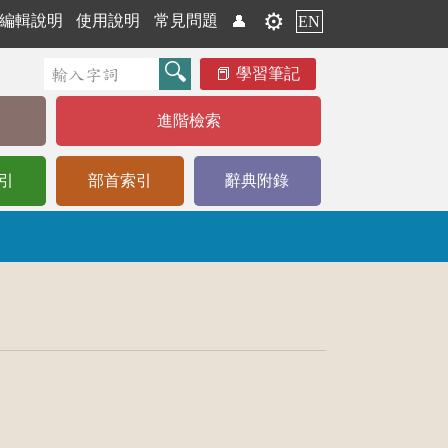
⚙️
編輯說明
使用說明
常見問題
👤
EN
學習筆記
進階檢索
引
部首索引
辭典附錄