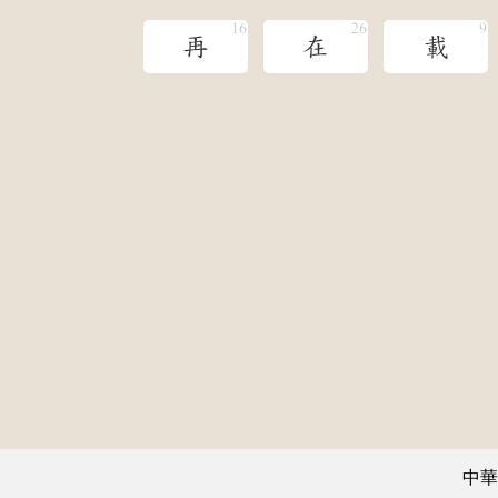
再
在
載
中華