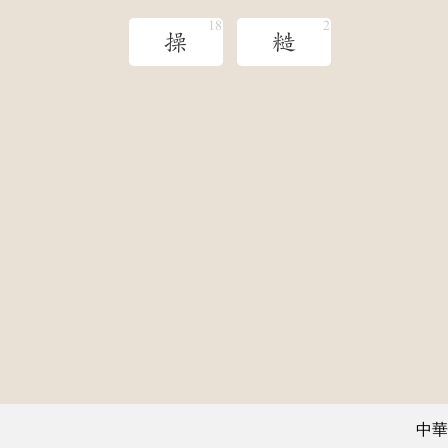
操
糙
中華