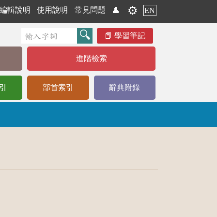
⚙️
編輯說明
使用說明
常見問題
👤
EN
學習筆記
進階檢索
引
部首索引
辭典附錄