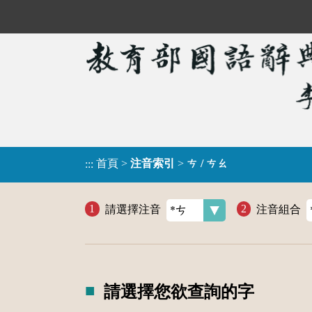
首頁
>
注音索引
>
ㄘ / ㄘㄠ
:::
請選擇注音
注音組合
請選擇您欲查詢的字