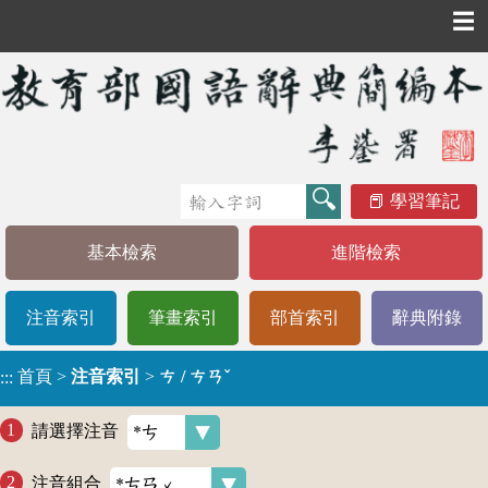
☰
學習筆記
基本檢索
進階檢索
注音索引
筆畫索引
部首索引
辭典附錄
首頁
>
注音索引
>
ㄘ / ㄘㄢˇ
:::
請選擇注音
注音組合