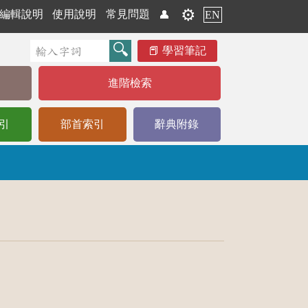
⚙️
編輯說明
使用說明
常見問題
👤
EN
學習筆記
進階檢索
引
部首索引
辭典附錄