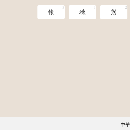
悚
竦
慫
中華