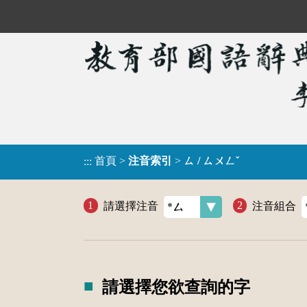
首頁
>
注音索引
>
ㄙ / ㄙㄨㄥˇ
:::
請選擇注音
注音組合
請選擇您欲查詢的字