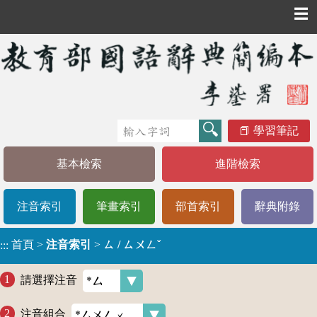
☰
學習筆記
基本檢索
進階檢索
注音索引
筆畫索引
部首索引
辭典附錄
首頁
>
注音索引
>
ㄙ / ㄙㄨㄥˇ
:::
請選擇注音
注音組合