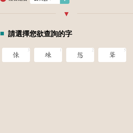
請選擇您欲查詢的字
悚
竦
慫
聳