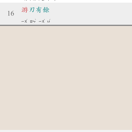
游
刃有餘
16
ˊ
ˋ
ˇ
ˊ
ㄧㄡ
ㄖㄣ
ㄧㄡ
ㄩ