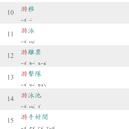
游
移
10
ˊ
ˊ
ㄧㄡ
ㄧ
游
泳
11
ˊ
ˇ
ㄧㄡ
ㄩㄥ
游
離票
12
ˊ
ˊ
ˋ
ㄧㄡ
ㄌㄧ
ㄆㄧㄠ
游
擊隊
13
ˊ
ˊ
ˋ
ㄧㄡ
ㄐㄧ
ㄉㄨㄟ
游
泳池
14
ˊ
ˇ
ˊ
ㄧㄡ
ㄩㄥ
ㄔ
游
手好閒
15
ˊ
ˇ
ˋ
ˊ
ㄧㄡ
ㄕㄡ
ㄏㄠ
ㄒㄧㄢ