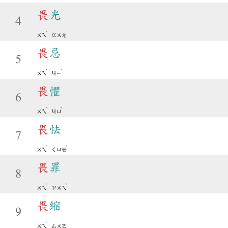
畏
光
4
ˋ
ㄨㄟ
ㄍㄨㄤ
畏
忌
5
ˋ
ˋ
ㄨㄟ
ㄐㄧ
畏
懼
6
ˋ
ˋ
ㄨㄟ
ㄐㄩ
畏
怯
7
ˋ
ˋ
ㄨㄟ
ㄑㄩㄝ
畏
罪
8
ˋ
ˋ
ㄨㄟ
ㄗㄨㄟ
畏
縮
9
ˋ
ㄨㄟ
ㄙㄨㄛ