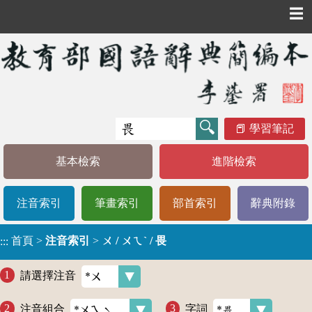
☰
學習筆記
基本檢索
進階檢索
注音索引
筆畫索引
部首索引
辭典附錄
首頁
>
注音索引
>
ㄨ / ㄨㄟˋ / 畏
:::
請選擇注音
注音組合
字詞