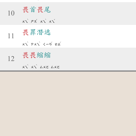
畏
首
畏
尾
10
ˋ
ˇ
ˋ
ˇ
ㄨㄟ
ㄕㄡ
ㄨㄟ
ㄨㄟ
畏
罪潛逃
11
ˋ
ˋ
ˊ
ˊ
ㄨㄟ
ㄗㄨㄟ
ㄑㄧㄢ
ㄊㄠ
畏
畏
縮縮
12
ˋ
ˋ
ㄨㄟ
ㄨㄟ
ㄙㄨㄛ
ㄙㄨㄛ