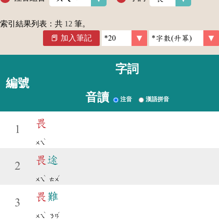
索引結果列表：共
12
筆。
加入筆記
字詞
編號
音讀
注音
漢語拼音
畏
1
ˋ
ㄨㄟ
畏
途
2
ˋ
ˊ
ㄨㄟ
ㄊㄨ
畏
難
3
ˋ
ˊ
ㄨㄟ
ㄋㄢ