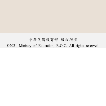
中華民國教育部 版權所有
©2021 Ministry of Education, R.O.C. All rights reserved.
︿
:::
個資法及隱私聲明
|
辭典公眾授權網
|
意見交流
|
網網相連
三峽總院區地址：新北市三峽區三樹路2號、
臺北院區地址：臺北市大安區和平東路一段179號、
回頂端
臺中院區地址：臺中市豐原區師範街67號
電話總機：
(02)7740-7890
、
傳真：(02)7740-7064、
TANet VoIP：9009-7890