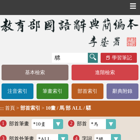
☰
學習筆記
基本檢索
進階檢索
注音索引
筆畫索引
部首索引
辭典附錄
首頁
>
部首索引
>
10畫 / 馬 部 ALL / 驃
:::
部首筆畫
部首
部首外筆畫
字詞