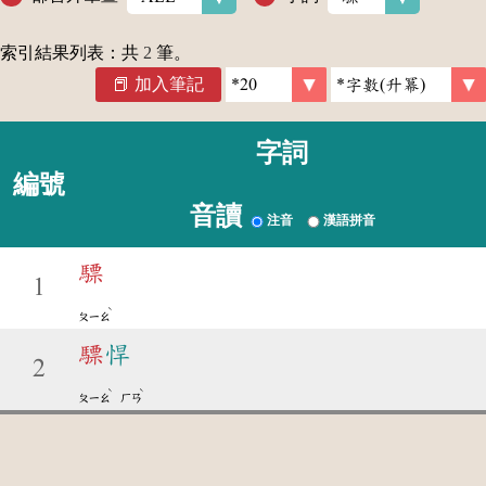
索引結果列表：共
2
筆。
加入筆記
字詞
編號
音讀
注音
漢語拼音
驃
1
ˋ
ㄆㄧㄠ
驃
悍
2
ˋ
ˋ
ㄆㄧㄠ
ㄏㄢ