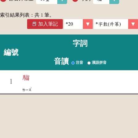
索引結果列表：共
1
筆。
加入筆記
字詞
編號
音讀
注音
漢語拼音
騮
1
ˊ
ㄌㄧㄡ