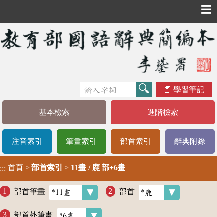
☰
學習筆記
基本檢索
進階檢索
注音索引
筆畫索引
部首索引
辭典附錄
首頁
>
部首索引
>
11畫 / 鹿 部+6畫
:::
部首筆畫
部首
部首外筆畫