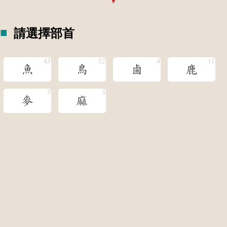
請選擇部首
魚
鳥
鹵
鹿
麥
麻