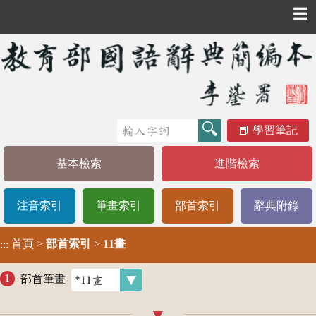
☰
學習筆記
基本檢索
進階檢索
注音索引
筆畫索引
部首索引
辭典附錄
首頁
>
部首索引
>
11畫
:::
部首筆畫