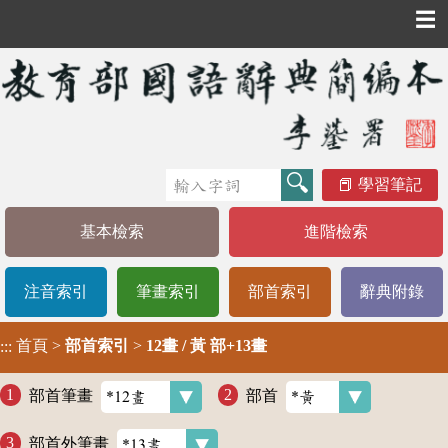
☰
學習筆記
基本檢索
進階檢索
注音索引
筆畫索引
部首索引
辭典附錄
首頁
>
部首索引
>
12畫 / 黃 部+13畫
:::
部首筆畫
部首
部首外筆畫