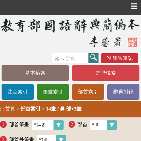
☰
學習筆記
基本檢索
進階檢索
注音索引
筆畫索引
部首索引
辭典附錄
首頁
>
部首索引
>
14畫 / 鼻 部+3畫
:::
部首筆畫
部首
部首外筆畫