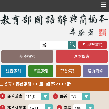
☰
學習筆記
基本檢索
進階檢索
注音索引
筆畫索引
部首索引
辭典附錄
首頁
>
部首索引
>
15畫 / 齒 部 ALL / 齡
:::
部首筆畫
部首
部首外筆畫
字詞