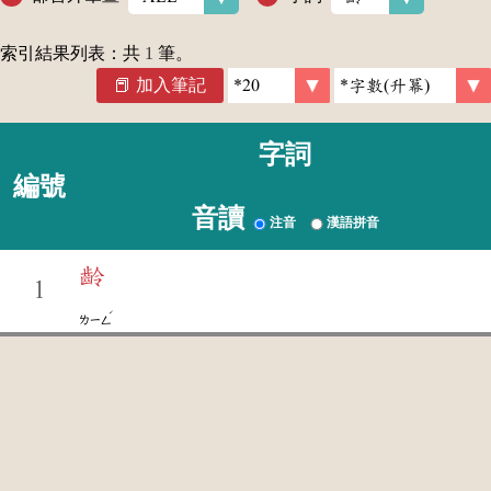
索引結果列表：共
1
筆。
加入筆記
字詞
編號
音讀
注音
漢語拼音
齡
1
ˊ
ㄌㄧㄥ