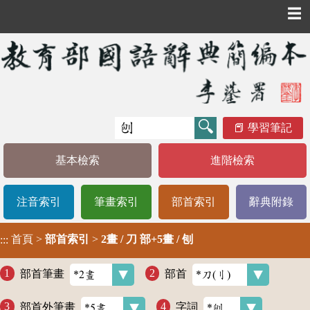
☰
學習筆記
基本檢索
進階檢索
注音索引
筆畫索引
部首索引
辭典附錄
首頁
>
部首索引
>
2畫 / 刀 部+5畫 / 刨
:::
部首筆畫
部首
部首外筆畫
字詞