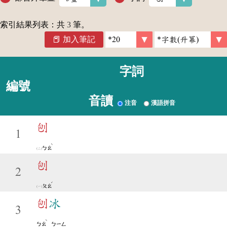
索引結果列表：共
3
筆。
加入筆記
字詞
編號
音讀
注音
漢語拼音
刨
1
ˋ
ㄅㄠ
刨
2
ˊ
ㄆㄠ
刨
冰
3
ˋ
ㄅㄠ
ㄅㄧㄥ