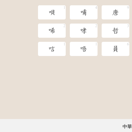
唄
哺
唐
唏
哮
哲
唁
唔
員
中華