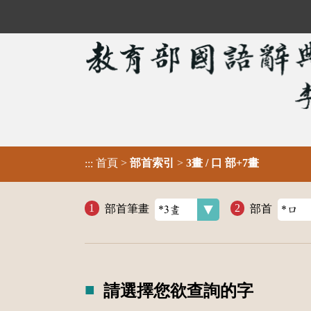
首頁
>
部首索引
>
3畫 / 口 部+7畫
:::
部首筆畫
部首
請選擇您欲查詢的字