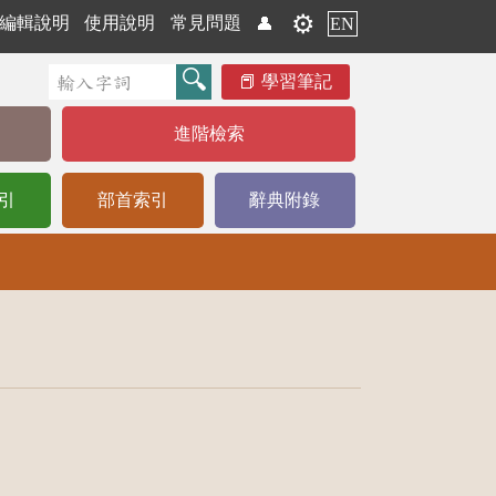
⚙️
編輯說明
使用說明
常見問題
👤
EN
學習筆記
進階檢索
引
部首索引
辭典附錄