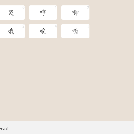
哭
哼
唧
哦
唉
唷
erved.