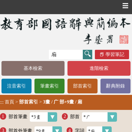
☰
學習筆記
基本檢索
進階檢索
注音索引
筆畫索引
部首索引
辭典附錄
首頁
>
部首索引
>
3畫 / 广 部+9畫 / 廂
:::
部首筆畫
部首
部首外筆畫
字詞