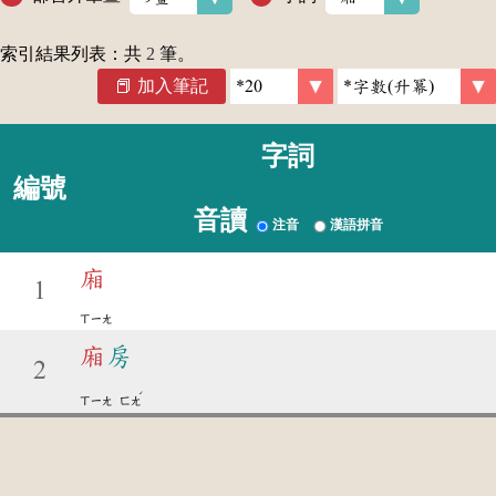
索引結果列表：共
2
筆。
加入筆記
字詞
編號
音讀
注音
漢語拼音
廂
1
ㄒㄧㄤ
廂
房
2
ˊ
ㄒㄧㄤ
ㄈㄤ