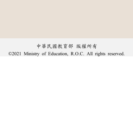
中華民國教育部 版權所有
©2021 Ministry of Education, R.O.C. All rights reserved.
︿
:::
個資法及隱私聲明
|
辭典公眾授權網
|
意見交流
|
網網相連
三峽總院區地址：新北市三峽區三樹路2號、
臺北院區地址：臺北市大安區和平東路一段179號、
回頂端
臺中院區地址：臺中市豐原區師範街67號
電話總機：
(02)7740-7890
、
傳真：(02)7740-7064、
TANet VoIP：9009-7890