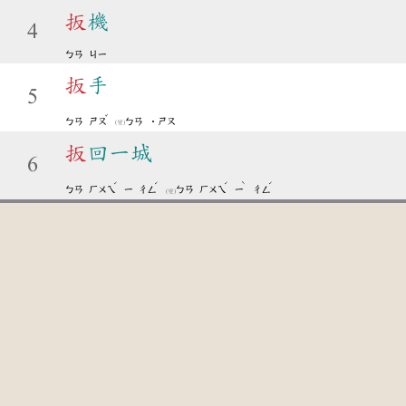
扳
機
4
ㄅㄢ
ㄐㄧ
扳
手
5
ˇ
ㄅㄢ
ㄕㄡ
ㄅㄢ
˙ㄕㄡ
(變)
扳
回一城
6
ˊ
ˊ
ˊ
ˋ
ˊ
ㄅㄢ
ㄏㄨㄟ
ㄧ
ㄔㄥ
ㄅㄢ
ㄏㄨㄟ
ㄧ
ㄔㄥ
(變)