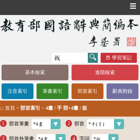
☰
學習筆記
基本檢索
進階檢索
注音索引
筆畫索引
部首索引
辭典附錄
首頁
>
部首索引
>
4畫 / 手 部+4畫 / 扳
:::
部首筆畫
部首
部首外筆畫
字詞