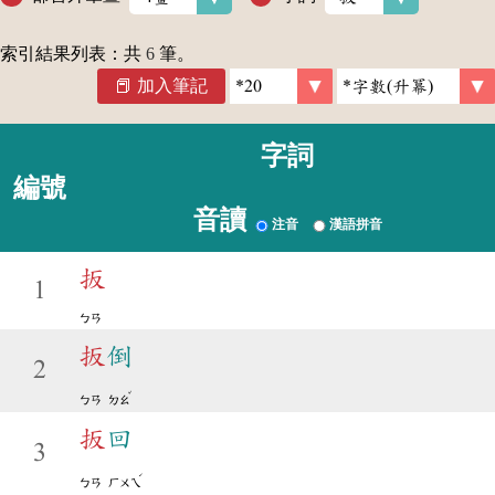
索引結果列表：共
6
筆。
加入筆記
字詞
編號
音讀
注音
漢語拼音
扳
1
ㄅㄢ
扳
倒
2
ˇ
ㄅㄢ
ㄉㄠ
扳
回
3
ˊ
ㄅㄢ
ㄏㄨㄟ