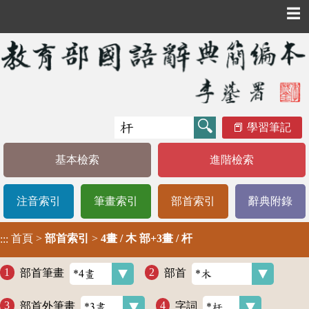
☰
學習筆記
基本檢索
進階檢索
注音索引
筆畫索引
部首索引
辭典附錄
首頁
>
部首索引
>
4畫 / 木 部+3畫 / 杆
:::
部首筆畫
部首
部首外筆畫
字詞