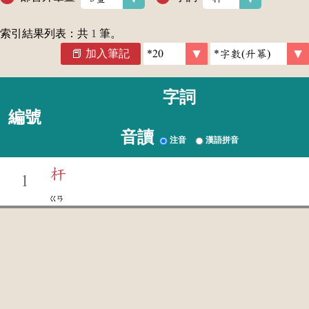
索引結果列表：共
1
筆。
加入筆記
字詞
編號
音讀
注音
漢語拼音
杆
1
ㄍㄢ